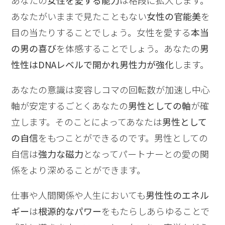
あなたがいままで見たこともない
女性の官能美
を
目の当たりすることでしょう。女性を愛する
本当
の男の喜び
を体感することでしょう。あなたの
男
性性はDNAレベルで開かれ男性力が強化
します。
あなたの意識は変容しコマの回転数が加速し中心
軸が安定するごとくあなたの
男性としての軸
が確
立します。そのことによってあなたは
男性として
の自信
をもつことができるのです。男性としての
自信は
強力な磁力
となってパートナーとの愛の関
係をより深めることができます。
仕事や人間関係や人生においても
男性性のエネル
ギー
は
根源的なパワー
をもたらしあらゆることで